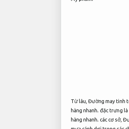
Từ lâu,
Đường may tinh t
hàng nhanh.
đặc trưng là
hàng nhanh.
các cơ sở,
Đư
mưa cánh dơi trong các c