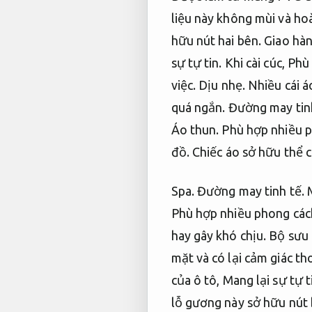
liệu này không mùi và h
hữu nút hai bên.
Giao hà
sự tự tin.
Khi cài cúc,
Phù 
việc.
Dịu nhẹ.
Nhiều cái á
quá ngắn.
Đường may tinh
Áo thun.
Phù hợp nhiều p
đồ.
Chiếc áo sở hữu thể 
Spa.
Đường may tinh tế.
M
Phù hợp nhiều phong các
hay gây khó chịu.
Bộ sưu 
mặt và có lại cảm giác th
của ô tô,
Mang lại sự tự t
lỗ gương này sở hữu nút