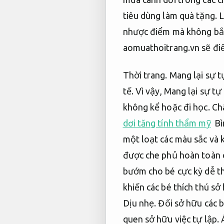
tiêu dùng làm quà tặng.
L
nhược điểm mà không bắt
aomuathoitrang.vn sẽ đi
Thời trang.
Mang lại sự tự
tế.
Vì vậy,
Mang lại sự tự 
không kể hoặc đi học.
Chấ
dơi tăng tính thẩm mỹ
Bì
một loạt các màu sắc và 
được che phủ hoàn toàn 
bướm cho bé cực kỳ dễ t
khiến các bé thích thú s
Dịu nhẹ.
Đối sở hữu các b
quen sở hữu việc tự lập.