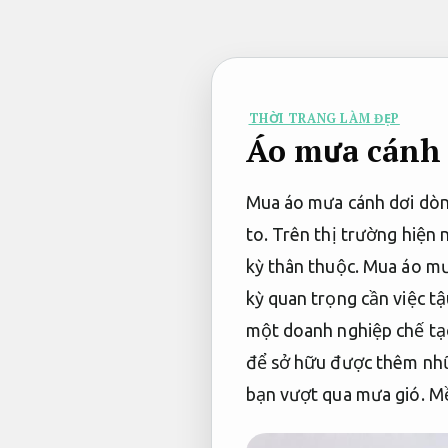
Bỏ
qua
nội
dung
THỜI TRANG LÀM ĐẸP
Áo mưa cánh
Mua áo mưa cánh dơi dòn
to. Trên thị trường hiện
kỳ thân thuộc. Mua áo mưa
kỳ quan trọng cần việc tậ
một doanh nghiệp chế tạ
để sở hữu được thêm nhữn
bạn vượt qua mưa gió.
Mề