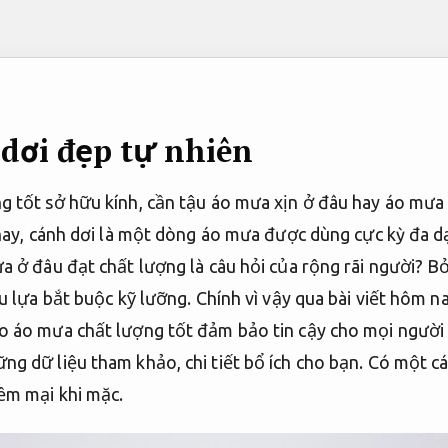
 dơi đẹp tự nhiên
g tốt sở hữu kính, cần tậu áo mưa xịn ở đâu hay áo m
 nay, cánh dơi là một dòng áo mưa được dùng cực kỳ đa dạ
 ở đâu đạt chất lượng là câu hỏi của rộng rãi người? Bở
u lựa bắt buộc kỹ lưỡng. Chính vì vậy qua bài viết hôm 
o áo mưa chất lượng tốt đảm bảo tin cậy cho mọi ngườ
g dữ liệu tham khảo, chi tiết bổ ích cho bạn. Có một c
m mại khi mặc.