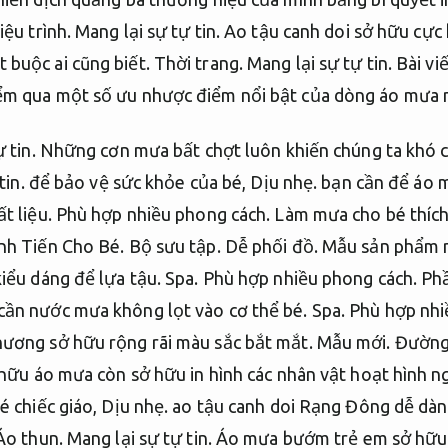
iệu trình.
Mang lại sự tự tin.
Ao tậu canh doi sở hữu cực k
 buộc ai cũng biết.
Thời trang.
Mang lại sự tự tin.
Bài vi
ểm qua một số ưu nhược điểm nổi bật của dòng áo mưa 
 tin.
Những cơn mưa bất chợt luôn khiến chúng ta khó c
tin.
để bảo vệ sức khỏe của bé,
Dịu nhẹ.
bạn cần để áo m
t liệu.
Phù hợp nhiều phong cách.
Làm mưa cho bé thích
nh Tiến Cho Bé.
Bộ sưu tập.
Dễ phối đồ.
Mẫu sản phẩm n
kiểu dáng để lựa tậu.
Spa.
Phù hợp nhiều phong cách.
Phầ
cần nước mưa không lọt vào cơ thể bé.
Spa.
Phù hợp nhi
hương sở hữu rộng rãi màu sắc bắt mắt.
Mẫu mới.
Đường 
ở hữu áo mưa còn sở hữu in hình các nhân vật hoạt hình 
é chiếc giáo,
Dịu nhẹ.
ao tậu canh doi Rạng Đông dễ dàng
Áo thun.
Mang lại sự tự tin.
Áo mưa bướm trẻ em sở hữu r