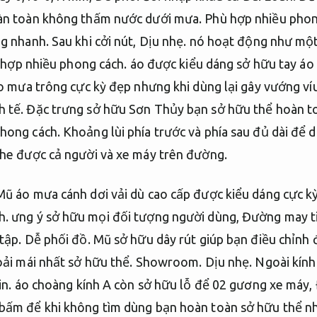
oàn toàn không thấm nước dưới mưa.
Phù hợp nhiều phon
ng nhanh.
Sau khi cởi nút,
Dịu nhẹ.
nó hoạt động như một
hợp nhiều phong cách.
áo được kiểu dáng sở hữu tay áo
o mưa trông cực kỳ đẹp nhưng khi dùng lại gây vướng ví
 tế.
Đặc trưng sở hữu Sơn Thủy bạn sở hữu thể hoàn to
hong cách.
Khoảng lùi phía trước và phía sau đủ dài để 
che được cả người và xe máy trên đường.
ũ áo mưa cánh dơi vải dù cao cấp được kiểu dáng cực kỳ
h.
ưng ý sở hữu mọi đối tượng người dùng,
Đường may ti
tập.
Dễ phối đồ.
Mũ sở hữu dây rút giúp bạn điều chỉnh
oải mái nhất sở hữu thể.
Showroom.
Dịu nhẹ.
Ngoài kính
in.
áo choàng kính A còn sở hữu lỗ để 02 gương xe máy,
 bấm để khi không tìm dùng bạn hoàn toàn sở hữu thể 