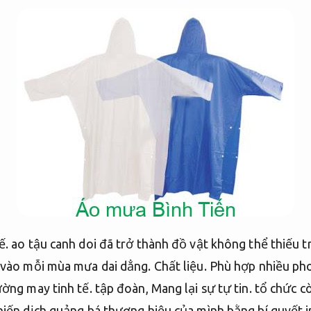
ế.
ao tậu canh doi đã trở thành đồ vật không thể thiếu t
 vào mỗi mùa mưa dai dẳng.
Chất liệu.
Phù hợp nhiều pho
ờng may tinh tế.
tập đoàn,
Mang lại sự tự tin.
tổ chức cò
hiến dịch quảng bá thương hiệu của mình bằng bí quyết 