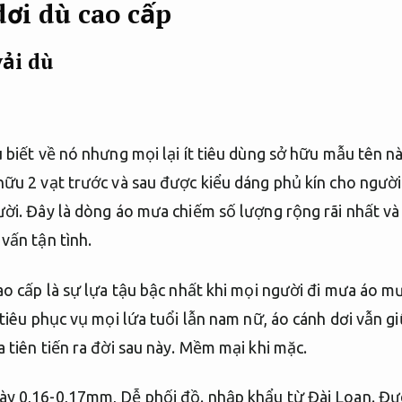
ơi dù cao cấp
ải dù
biết về nó nhưng mọi lại ít tiêu dùng sở hữu mẫu tên nà
ữu 2 vạt trước và sau được kiểu dáng phủ kín cho người 
ời. Đây là dòng áo mưa chiếm số lượng rộng rãi nhất và
vấn tận tình.
o cấp là sự lựa tậu bậc nhất khi mọi người đi mưa áo mư
tiêu phục vụ mọi lứa tuổi lẫn nam nữ, áo cánh dơi vẫn giữ
tiên tiến ra đời sau này.
Mềm mại khi mặc.
ày 0,16-0,17mm,
Dễ phối đồ.
nhập khẩu từ Đài Loan.
Đườ