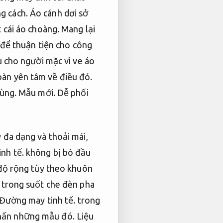
g cách.
Áo cánh dơi sở
 cái áo choàng.
Mang lại
 để thuận tiện cho công
u cho người mặc vì ve áo
àn yên tâm về điều đó.
dùng.
Mẫu mới.
Dễ phối
 đa dạng và thoải mái,
nh tế.
không bị bó đầu
 độ rộng tùy theo khuôn
 trong suốt che đèn pha
Đường may tinh tế.
trong
nhấn những mẫu đó.
Liệu