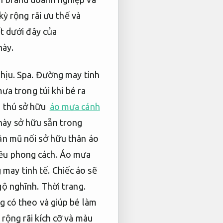
ỳ rộng rãi ưu thế và
ết dưới đây của
này.
hịu.
Spa.
Đường may tinh
ưa trong túi khi bé ra
 thú sở hữu
áo mưa cánh
ày sở hữu sẵn trong
n mũ nối sở hữu thân áo
ều phong cách.
Áo mưa
may tinh tế.
Chiếc áo sẽ
ngộ nghĩnh.
Thời trang.
 có theo và giúp bé làm
ộng rãi kích cỡ và màu