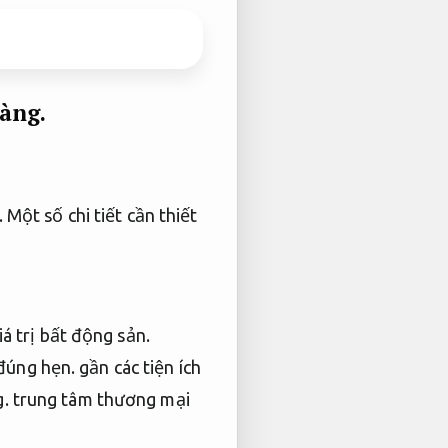
ràng.
.
Một số chi tiết cần thiết
á trị bất động sản.
đúng hẹn.
gần các tiện ích
g.
trung tâm thương mại