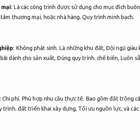
 mại
: Là các công trình được sử dụng cho mục đích buô
ng tâm thương mại, hoặc nhà hàng.
Quy trình minh bạch.
ghiệp
:
Không phát sinh.
Là những khu đất,
Đội ngũ giàu 
bãi dành cho sản xuất,
Đúng quy trình.
chế biến,
Luôn sẵ
:
Chi phí.
Phù hợp nhu cầu thực tế.
Bao gồm đất trồng c
 trình.
đất triển khai xây dựng,
Tối ưu nguồn lực.
và các 