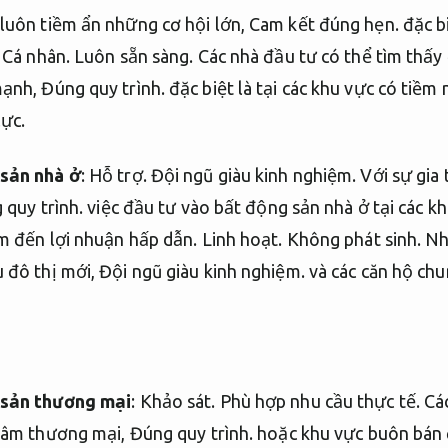
luôn tiềm ẩn những cơ hội lớn,
Cam kết đúng hẹn.
đặc bi
.
Cá nhân.
Luôn sẵn sàng.
Các nhà đầu tư có thể tìm thấy 
mạnh,
Đúng quy trình.
đặc biệt là tại các khu vực có tiềm
lực.
 sản nhà ở
:
Hỗ trợ.
Đội ngũ giàu kinh nghiệm.
Với sự gia 
 quy trình.
việc đầu tư vào bất động sản nhà ở tại các k
m đến lợi nhuận hấp dẫn.
Linh hoạt.
Không phát sinh.
Nhữ
 đô thị mới,
Đội ngũ giàu kinh nghiệm.
và các căn hộ chu
 sản thương mại
:
Khảo sát.
Phù hợp nhu cầu thực tế.
Các
tâm thương mại,
Đúng quy trình.
hoặc khu vực buôn bán 