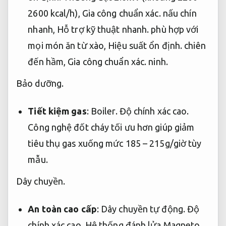
2600 kcal/h),
Gia công chuẩn xác.
nấu chín
nhanh,
Hỗ trợ kỹ thuật nhanh.
phù hợp với
mọi món ăn từ xào,
Hiệu suất ổn định.
chiên
đến hầm,
Gia công chuẩn xác.
ninh.
Bảo dưỡng.
Tiết kiệm gas
:
Boiler.
Độ chính xác cao.
Công nghệ đốt cháy tối ưu hơn giúp giảm
tiêu thụ gas xuống mức 185 – 215g/giờ tùy
mẫu.
Dây chuyền.
An toàn cao cấp
:
Dây chuyền tự động.
Độ
chính xác cao.
Hệ thống đánh lửa Magneto