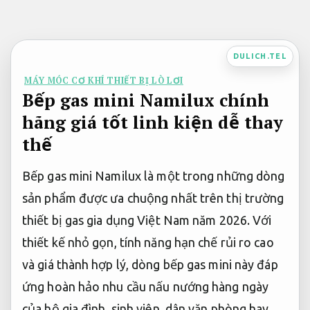
Bỏ
qua
nội
DULICH.TEL
dung
MÁY MÓC CƠ KHÍ THIẾT BỊ LÒ LƠI
Bếp gas mini Namilux chính
hãng giá tốt linh kiện dễ thay
thế
Bếp gas mini Namilux là một trong những dòng
sản phẩm được ưa chuộng nhất trên thị trường
thiết bị gas gia dụng Việt Nam năm 2026. Với
thiết kế nhỏ gọn, tính năng hạn chế rủi ro cao
và giá thành hợp lý, dòng bếp gas mini này đáp
ứng hoàn hảo nhu cầu nấu nướng hàng ngày
của hộ gia đình, sinh viên, dân văn phòng hay