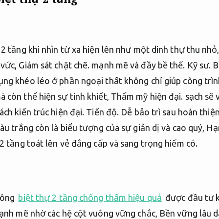
2 tầng khi nhìn từ xa hiện lên như một dinh thự thu nhỏ
 vức,
Giám sát chặt chẽ.
mạnh mẽ và đầy bề thế.
Kỹ sư.
B
ng khéo léo ở phần ngoại thất không chỉ giúp công trình
 còn thể hiện sự tinh khiết,
Thẩm mỹ hiện đại.
sạch sẽ 
ch kiến trúc hiện đại.
Tiến độ.
Dễ bảo trì sau hoàn thiện
u trắng còn là biểu tượng của sự giản dị và cao quý,
Hạn
2 tầng toát lên vẻ đẳng cấp và sang trọng hiếm có.
vuông
biệt thự 2 tầng chống thấm hiệu quả
được đầu tư k
nh mẽ nhờ các hệ cột vuông vững chắc,
Bền vững lâu dà