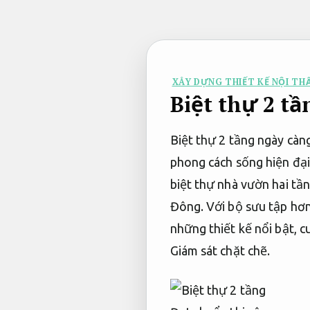
Bỏ
qua
nội
dung
XÂY DỰNG THIẾT KẾ NỘI TH
Biệt thự 2 t
Biệt thự 2 tầng ngày càn
phong cách sống hiện đại.
biệt thự nhà vườn hai tần
Đông. Với bộ sưu tập hơn
những thiết kế nổi bật, 
Giám sát chặt chẽ.