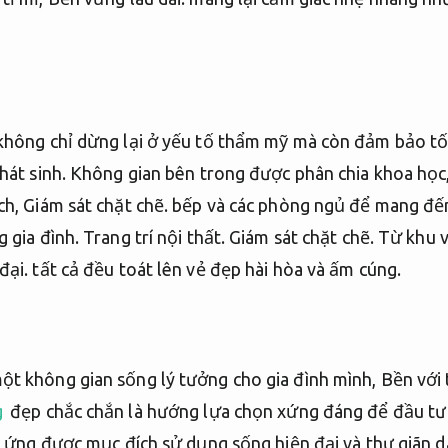
không chỉ dừng lại ở yếu tố thẩm mỹ mà còn đảm bảo tố
hát sinh.
Không gian bên trong được phân chia khoa học
ch,
Giám sát chặt chẽ.
bếp và các phòng ngủ để mang đến 
g gia đình.
Trang trí nội thất.
Giám sát chặt chẽ.
Từ khu v
đại.
tất cả đều toát lên vẻ đẹp hài hòa và ấm cúng.
ột không gian sống lý tưởng cho gia đình mình,
Bền với t
g
đẹp chắc chắn là hướng lựa chọn xứng đáng để đầu tư 
ứng được mục đích sử dụng sống hiện đại và thư giãn dà