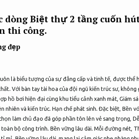
 dòng Biệt thự 2 tầng cuốn hút
n thi công.
ng đẹp
uôn là biểu tượng của sự đẳng cấp và tinh tế, được thể h
 thất. Với bàn tay tài hoa của đội ngũ kiến trúc sư, không
hợp hồ bơi hiện đại cùng khu tiểu cảnh xanh mát,
Giám sá
ên nhiên và kiến trúc.
Hạn chế phát sinh.
Đặc biệt,
Bền với
 chọn làm chủ đạo đã góp phần tôn lên vẻ sang trọng,
Dễ
o toàn bộ công trình.
Bền vững lâu dài.
Mỗi đường nét,
Th
tỉ mỉ,
Bền vững lâu dài.
mang lại cảm giác nhẹ nhàng nh