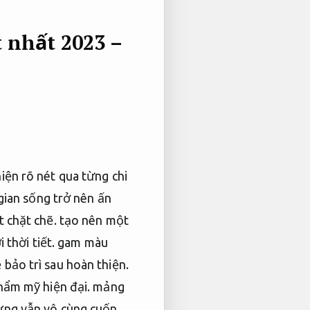
 nhất 2023 –
iện rõ nét qua từng chi
 gian sống trở nên ấn
t chặt chẽ.
tạo nên một
 thời tiết.
gam màu
 bảo trì sau hoàn thiện.
ẩm mỹ hiện đại.
mảng
ưng vẫn vô cùng cuốn