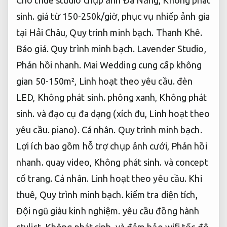
Cho thuê studio chụp ảnh Đà Nẵng,
Không phát
sinh.
giá từ 150-250k/giờ, phục vụ nhiếp ảnh gia
tại Hải Châu,
Quy trình minh bạch.
Thanh Khê.
Báo giá.
Quy trình minh bạch.
Lavender Studio,
Phản hồi nhanh.
Mai Wedding cung cấp không
gian 50-150m²,
Linh hoạt theo yêu cầu.
đèn
LED,
Không phát sinh.
phông xanh,
Không phát
sinh.
và đạo cụ đa dạng (xích đu,
Linh hoạt theo
yêu cầu.
piano).
Cá nhân.
Quy trình minh bạch.
Lợi ích bao gồm hỗ trợ chụp ảnh cưới,
Phản hồi
nhanh.
quay video,
Không phát sinh.
và concept
cổ trang.
Cá nhân.
Linh hoạt theo yêu cầu.
Khi
thuê,
Quy trình minh bạch.
kiểm tra diện tích,
Đội ngũ giàu kinh nghiệm.
yêu cầu đồng hành