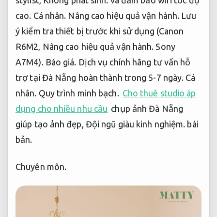
stylist,
Không phát sinh.
và đảm bảo wifi tốc độ
cao.
Cá nhân.
Nâng cao hiệu quả vận hành.
Lưu
ý kiểm tra thiết bị trước khi sử dụng (Canon
R6M2,
Nâng cao hiệu quả vận hành.
Sony
A7M4).
Báo giá.
Dịch vụ chính hãng tư vấn hỗ
trợ tại Đà Nẵng hoàn thành trong 5-7 ngày.
Cá
nhân.
Quy trình minh bạch.
Cho thuê studio áp
dụng cho nhiều nhu cầu
chụp ảnh Đà Nẵng
giúp tạo ảnh đẹp,
Đội ngũ giàu kinh nghiệm.
bài
bản.
Chuyên môn.