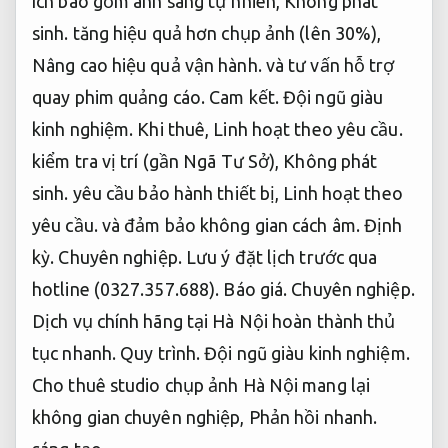
ích bao gồm ánh sáng tự nhiên,
Không phát
sinh.
tăng hiệu quả hơn chụp ảnh (lên 30%),
Nâng cao hiệu quả vận hành.
và tư vấn hỗ trợ
quay phim quảng cáo.
Cam kết.
Đội ngũ giàu
kinh nghiệm.
Khi thuê,
Linh hoạt theo yêu cầu.
kiểm tra vị trí (gần Ngã Tư Sở),
Không phát
sinh.
yêu cầu bảo hành thiết bị,
Linh hoạt theo
yêu cầu.
và đảm bảo không gian cách âm.
Định
kỳ.
Chuyên nghiệp.
Lưu ý đặt lịch trước qua
hotline (0327.357.688).
Báo giá.
Chuyên nghiệp.
Dịch vụ chính hãng tại Hà Nội hoàn thành thủ
tục nhanh.
Quy trình.
Đội ngũ giàu kinh nghiệm.
Cho thuê studio chụp ảnh Hà Nội mang lại
không gian chuyên nghiệp,
Phản hồi nhanh.