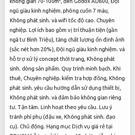
không gian 70-100m², đèn Godox AD600,
Đội
ngũ giàu kinh nghiệm.
phông cuốn 7 màu,
Không phát sinh.
và wifi tốc độ cao.
Chuyên
nghiệp.
Lợi ích bao gồm vị trí thuận tiện (gần
ngã tư Bình Triệu), tăng chất lượng ổn định ảnh
(sắc nét hơn 20%),
Đội ngũ giàu kinh nghiệm.
và
hỗ trợ xử lý concept thời trang,
Không phát
sinh.
dòng sản phẩm.
Quy trình minh bạch.
Khi
thuê,
Chuyên nghiệp.
kiểm tra hợp đồng,
Không
phát sinh.
yêu cầu hướng dẫn sử dụng thiết bị,
Không phát sinh.
và đảm bảo không gian riêng
tư.
Tận tâm.
Linh hoạt theo yêu cầu.
Lưu ý
tránh phí phụ (đậu xe,
Không phát sinh.
đạo
cụ).
Chủ động.
Hạng mục Dịch vụ giá rẻ tại