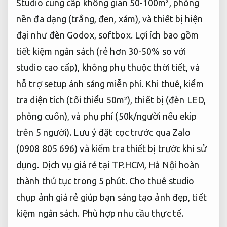
Studio cung cấp không gian 50-100m², phông
nền đa dạng (trắng, đen, xám), và thiết bị hiện
đại như đèn Godox, softbox. Lợi ích bao gồm
tiết kiệm ngân sách (rẻ hơn 30-50% so với
studio cao cấp), không phụ thuộc thời tiết, và
hỗ trợ setup ánh sáng miễn phí. Khi thuê, kiểm
tra diện tích (tối thiểu 50m²), thiết bị (đèn LED,
phông cuốn), và phụ phí (50k/người nếu ekip
trên 5 người). Lưu ý đặt cọc trước qua Zalo
(0908 805 696) và kiểm tra thiết bị trước khi sử
dụng. Dịch vụ giá rẻ tại TP.HCM, Hà Nội hoàn
thành thủ tục trong 5 phút. Cho thuê studio
chụp ảnh giá rẻ giúp bạn sáng tạo ảnh đẹp, tiết
kiệm ngân sách.
Phù hợp nhu cầu thực tế.