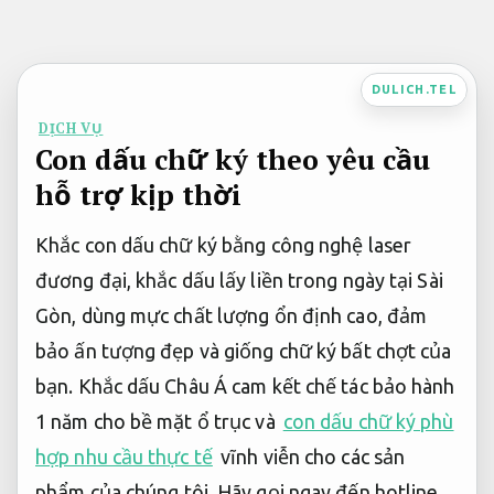
Bỏ
qua
nội
DULICH.TEL
dung
DỊCH VỤ
Con dấu chữ ký theo yêu cầu
hỗ trợ kịp thời
Khắc con dấu chữ ký bằng công nghệ laser
đương đại, khắc dấu lấy liền trong ngày tại Sài
Gòn, dùng mực chất lượng ổn định cao, đảm
bảo ấn tượng đẹp và giống chữ ký bất chợt của
bạn. Khắc dấu Châu Á cam kết chế tác bảo hành
1 năm cho bề mặt ổ trục và
con dấu chữ ký phù
hợp nhu cầu thực tế
vĩnh viễn cho các sản
phẩm của chúng tôi. Hãy gọi ngay đến hotline