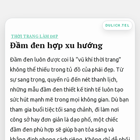
Bỏ
qua
nội
DULICH.TEL
dung
THỜI TRANG LÀM ĐẸP
Đầm đen hợp xu hướng
Đầm đen luôn được coi là “vũ khí thời trang”
không thể thiếu trong tủ đồ của phái đẹp. Từ
sự sang trọng, quyến rũ đến nét thanh lịch,
những mẫu đầm đen thiết kế tinh tế luôn tạo
sức hút mạnh mẽ trong mọi không gian. Dù bạn
tham gia buổi tiệc tối sang chảnh, đi làm nơi
công sở hay đơn giản là dạo phố, một chiếc
đầm đen phù hợp sẽ giúp bạn tỏa sáng và
khẳng định phong cách riêng. Không chỉ dễ phối