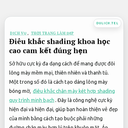
Bỏ
qua
nội
DULICH.TEL
dung
DỊCH VỤ
,
THỜI TRANG LÀM ĐẸP
Điêu khắc shading khoa học
cao cam kết đúng hẹn
Sở hữu cực kỳ đa dạng cách để mang được đôi
lông mày mềm mại, thiên nhiên và thanh tú.
Một trong số đó là cách tạo dáng lông mày
bóng mờ,
điêu khắc chân mày két hợp shading
quy trình minh bạch
. Đây là công nghệ cực kỳ
hiện đại và hiện đại, giúp bạn hoàn thiện vẻ đẹp
của mình bằng cách tạo buộc phải những
đường chân mày hợp lý trên khuôn mặt.
Áp