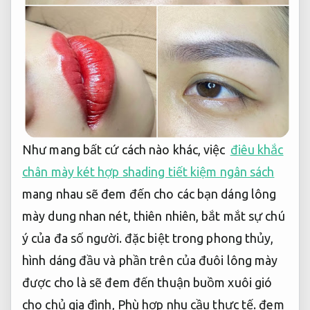
Như mang bất cứ cách nào khác, việc
điêu khắc
chân mày két hợp shading tiết kiệm ngân sách
mang nhau sẽ đem đến cho các bạn dáng lông
mày dung nhan nét, thiên nhiên, bắt mắt sự chú
ý của đa số người. đặc biệt trong phong thủy,
hình dáng đầu và phần trên của đuôi lông mày
được cho là sẽ đem đến thuận buồm xuôi gió
cho chủ gia đình,
Phù hợp nhu cầu thực tế.
đem