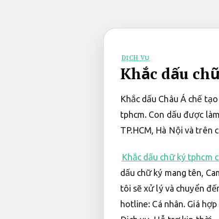
Bỏ
qua
nội
dung
DỊCH VỤ
Khắc dấu chữ
Khắc dấu Châu Á chế tạo
tphcm. Con dấu được làm 
TP.HCM, Hà Nội và trên 
Khắc dấu chữ ký tphcm 
dấu chữ ký mang tên,
Cam
tôi sẽ xử lý và chuyển đ
hotline:
Cá nhân.
Giá hợp 