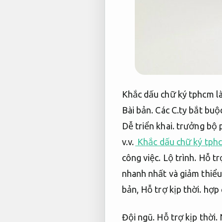
Khắc dấu chữ ký tphcm l
Bài bản.
Các C.ty bắt buộc
Dễ triển khai.
trưởng bộ 
v.v.
Khắc dấu chữ ký tphcm
công việc.
Lộ trình.
Hỗ trợ
nhanh nhất và giảm thiểu 
bản,
Hỗ trợ kịp thời.
hợp 
Đội ngũ.
Hỗ trợ kịp thời.
N