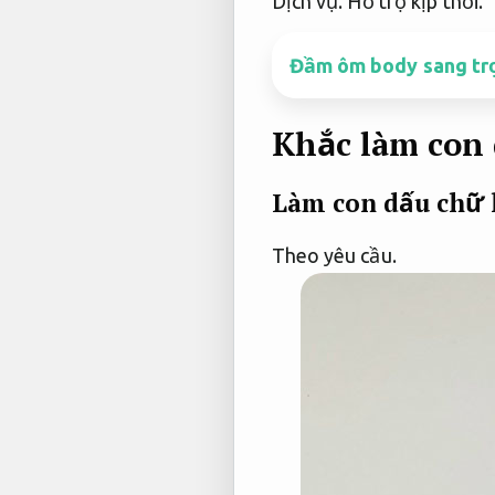
Dịch vụ.
Hỗ trợ kịp thời.
Đầm ôm body sang trọn
Khắc làm con
Làm con dấu chữ 
Theo yêu cầu.