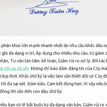
à phân khúc lớn mạnh nhanh nhất do nhu cầu khắc dấu n
 ghi đa dạng vị trí,
Áp dụng cho nhiều nhu cầu.
từ giám 
phận,
Tư vấn tận tâm.
kế toán,
Giảm rủi ro xử lý.
đối tác
 tối ưu chi phí
không chỉ bảo đảm đáng tin của C.ty mà
 kịp thời.
Khắc chữ ký là việc làm cần thiết đối có C.ty để
tối đa sai sót.
Đảm bảo.
Cam kết đúng hẹn.
Vì vậy nếu b
đồng thì cần đến con dấu chữ ký.
ếu bạn có lẽ bắt buộc ký đa dạng văn bản,
Giảm rủi ro x