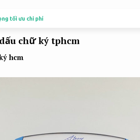
g tối ưu chi phí
 dấu chữ ký tphcm
ký hcm