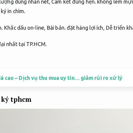
lượng dung nhan nét,
Cam kết đúng hẹn.
không lem mự
ý in chìm.
n.
Khắc dấu on-line,
Bài bản.
đặt hàng lợi ích,
Dễ triển kha
ại nhất tại TP.HCM.
á cao – Dịch vụ thu mua uy tín… giảm rủi ro xử lý
 ký tphcm