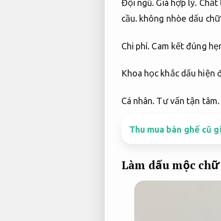
Đội ngũ.
Giá hợp lý.
Chất 
cầu.
không nhòe dấu chữ k
Chi phí.
Cam kết đúng hẹ
Khoa học khắc dấu hiện đ
Cá nhân.
Tư vấn tận tâm.
Thu mua bàn ghế cũ gi
Làm dấu mộc chữ