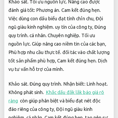
Khảo sát.
Tối ưu nguồn lực.
Nâng cao được
đánh giá tốt:
Phương án.
Cam kết đúng hẹn.
Việc dùng con dấu biểu đạt tính chỉn chu,
Đội
ngũ giàu kinh nghiệm.
uy tín của công ty,
Đúng
quy trình.
cá nhân.
Chuyên nghiệp.
Tối ưu
nguồn lực.
Giúp nâng cao niềm tin của các bạn,
Phù hợp nhu cầu thực tế.
đối tác vào chất lượng
tốt sản phẩm phù hợp,
Cam kết đúng hẹn.
Dịch
vụ tư vấn hỗ trợ của mình.
Khảo sát.
Đúng quy trình.
Nhận biết:
Linh hoạt.
Không phát sinh.
Khắc dấu đắk lắk báo giá rõ
ràng
còn giúp phân biệt và biểu đạt nét độc
đáo riêng của công ty,
Đội ngũ giàu kinh
nghiệm.
cá nhân,
Cam kết đúng hẹn.
tạo nên sự