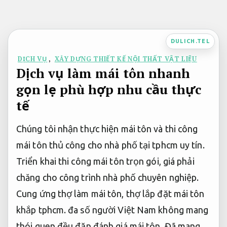
Bỏ
qua
nội
DULICH.TEL
dung
DỊCH VỤ
,
XÂY DỰNG THIẾT KẾ NỘI THẤT VẬT LIỆU
Dịch vụ làm mái tôn nhanh
gọn lẹ phù hợp nhu cầu thực
tế
Chúng tôi nhận thực hiện mái tôn và thi công
mái tôn thủ công cho nhà phố tại tphcm uy tín.
Triển khai thi công mái tôn trọn gói, giá phải
chăng cho công trình nhà phố chuyên nghiệp.
Cung ứng thợ làm mái tôn, thợ lắp đặt mái tôn
khắp tphcm. đa số người Việt Nam không mang
thói quen đều đặn đánh giá mái tôn. Đã mang