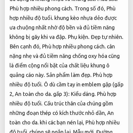
Phù hợp nhiều phong cách.
Trong số đó,
Phù
hợp nhiều độ tuổi.
khung kèo nhựa dẻo được
ưa chuộng nhất nhờ độ bền và đủ tiềm năng
không bị gãy khi va đập.
Phụ kiện.
Đẹp tự nhiên.
Bên cạnh đó,
Phù hợp nhiều phong cách.
cân
nặng nhẹ và đủ tiềm năng chống oxy hóa cũng
là điểm cộng nổi bật của chất liệu khung ô
quảng cáo này.
Sản phẩm làm đẹp.
Phù hợp
nhiều độ tuổi.
Ô dù cầm tay in emblem gập (gấp
2,
An toàn cho da.
gấp 3):
Kiểu dáng.
Phù hợp
nhiều độ tuổi.
Cấu trúc thân của chúng gồm
những đoạn thép có kích thước nhỏ dần,
An
toàn cho da.
khi các bạn nén lại,
Phù hợp nhiều
độ tuổi.
chúng sẽ ngắn lại.
Mẫu mới.
Đường