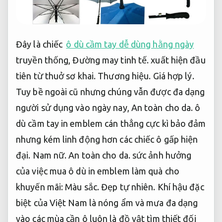
Đây là chiếc
ô dù cầm tay dễ dùng hằng ngày
truyền thống,
Đường may tinh tế.
xuất hiện đầu
tiên từ thuở sơ khai.
Thương hiệu.
Giá hợp lý.
Tuy bề ngoài cũ nhưng chúng vẫn được đa dạng
người sử dụng vào ngày nay,
An toàn cho da.
ô
dù cầm tay in emblem cán thẳng cực kì bảo đảm
nhưng kém linh động hơn các chiếc ô gấp hiện
đại.
Nam nữ.
An toàn cho da.
sức ảnh hưởng
của việc mua ô dù in emblem làm quà cho
khuyến mãi:
Màu sắc.
Đẹp tự nhiên.
Khí hậu đặc
biệt của Việt Nam là nóng ẩm và mưa đa dạng
vào các mùa cần ô luôn là đồ vật tìm thiết đối