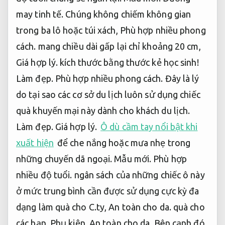
may tinh tế.
Chúng không chiếm không gian
trong ba lô hoặc túi xách,
Phù hợp nhiều phong
cách.
mang chiều dài gấp lại chỉ khoảng 20 cm,
Giá hợp lý.
kích thước bằng thước kẻ học sinh!
Làm đẹp.
Phù hợp nhiều phong cách.
Đây là lý
do tại sao các cơ sở du lịch luôn sử dụng chiếc
quà khuyến mại này dành cho khách du lịch.
Làm đẹp.
Giá hợp lý.
Ô dù cầm tay nổi bật khi
xuất hiện
để che nắng hoặc mưa nhẹ trong
những chuyến dã ngoại.
Mẫu mới.
Phù hợp
nhiều độ tuổi.
ngân sách của những chiếc ô này
ở mức trung bình cần được sử dụng cực kỳ đa
dạng làm quà cho C.ty,
An toàn cho da.
quà cho
các bạn.
Phụ kiện.
An toàn cho da.
Bên cạnh đó