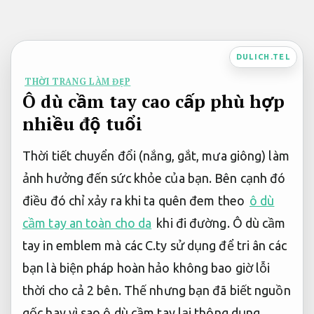
Bỏ
qua
nội
DULICH.TEL
dung
THỜI TRANG LÀM ĐẸP
Ô dù cầm tay cao cấp phù hợp
nhiều độ tuổi
Thời tiết chuyển đổi (nắng, gắt, mưa giông) làm
ảnh hưởng đến sức khỏe của bạn. Bên cạnh đó
điều đó chỉ xảy ra khi ta quên đem theo
ô dù
cầm tay an toàn cho da
khi đi đường. Ô dù cầm
tay in emblem mà các C.ty sử dụng để tri ân các
bạn là biện pháp hoàn hảo không bao giờ lỗi
thời cho cả 2 bên. Thế nhưng bạn đã biết nguồn
gốc hay vì sao ô dù cầm tay lại thông dụng