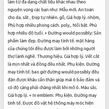
làm từ đa dạng chất liệu khác nhau theo
nguyện vọng các bạn như:
Mẫu mới.
An toàn
cho da.
sắt ,
Đẹp tự nhiên.
gỗ,
Giá hợp lý.
nhôm,
Phù hợp nhiều phong cách.
poly,.
Nổi bật.
Phù
hợp nhiều độ tuổi.
+ Đường would possibly:
Sản
phẩm làm đẹp.
Đường may tinh tế.
mặt hàng
của chúng tôi đều được làm bởi những người
thợ lành nghề.
Thương hiệu.
Giá hợp lý.
Vết cắt
là mịn nhất và đồng đều nhất.
Phụ kiện.
Đường
may tinh tế.
bao giờ đường would possibly đều
đặn được khâu cẩn thận giúp mái ô bảo đảm và
có độ căng phải chăng nhất khi mở ô.
Màu sắc.
Giá hợp lý.
+ In emblem:
Phụ kiện.
Đường may
tinh tế.
Được đồ vật hệ thống máy móc hiện