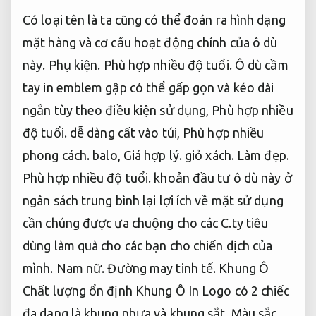
Có loại tên là ta cũng có thể đoán ra hình dạng
mặt hàng và cơ cấu hoạt động chính của ô dù
này.
Phụ kiện.
Phù hợp nhiều độ tuổi.
Ô dù cầm
tay in emblem gập có thể gấp gọn và kéo dài
ngắn tùy theo điều kiện sử dụng,
Phù hợp nhiều
độ tuổi.
dễ dàng cất vào túi,
Phù hợp nhiều
phong cách.
balo,
Giá hợp lý.
giỏ xách.
Làm đẹp.
Phù hợp nhiều độ tuổi.
khoản đầu tư ô dù này ở
ngân sách trung bình lại lợi ích về mặt sử dụng
cần chúng được ưa chuộng cho các C.ty tiêu
dùng làm quà cho các bạn cho chiến dịch của
mình.
Nam nữ.
Đường may tinh tế.
Khung Ô
Chất lượng ổn định Khung Ô In Logo có 2 chiếc
đa dạng là khung nhựa và khung sắt.
Màu sắc.