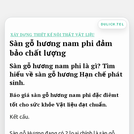
Bỏ
qua
nội
DULICH.TEL
dung
XÂY DỰNG THIẾT KẾ NỘI THẤT VẬT LIỆU
Sàn gỗ hương nam phi đảm
bảo chất lượng
Sàn gỗ hương nam phi là gì? Tìm
hiểu về sàn gỗ hương
Hạn chế phát
sinh.
Báo giá sàn gỗ hương nam phi đặc điêmt
tốt cho sức khỏe
Vật liệu đạt chuẩn.
Kết cấu.
Sàn gỗ Hương đang có 2 loại chính là sàn gỗ