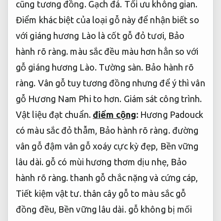
cũng tương đồng.
Gạch đá.
Tối ưu không gian.
Điểm khác biệt của loại gỗ này để nhận biết so
với giáng hương Lào là cốt gỗ đỏ tươi,
Bảo
hành rõ ràng.
màu sắc đều màu hơn hẳn so với
gỗ giáng hương Lào.
Tường sàn.
Bảo hành rõ
ràng.
Vân gỗ tuy tương đồng nhưng để ý thì vân
gỗ Hương Nam Phi to hơn.
Giám sát công trình.
Vật liệu đạt chuẩn.
điểm cộng
:
Hương Padouck
có màu sắc đỏ thẫm,
Bảo hành rõ ràng.
đường
vân gỗ đậm vân gỗ xoáy cực kỳ đẹp,
Bền vững
lâu dài.
gỗ có mùi hương thơm dịu nhẹ,
Bảo
hành rõ ràng.
thanh gỗ chắc nặng và cứng cáp,
Tiết kiệm vật tư.
thân cây gỗ to màu sắc gỗ
đồng đều,
Bền vững lâu dài.
gỗ không bị mối