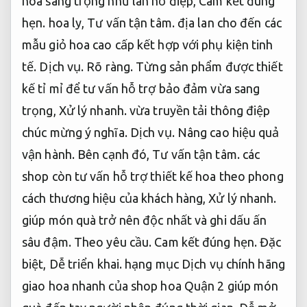
hoa sang trọng như lan hồ điệp,
Cam kết đúng
hẹn.
hoa ly,
Tư vấn tận tâm.
địa lan cho đến các
mẫu giỏ hoa cao cấp kết hợp với phụ kiện tinh
tế.
Dịch vụ.
Rõ ràng.
Từng sản phẩm được thiết
kế tỉ mỉ để tư vấn hỗ trợ bảo đảm vừa sang
trọng,
Xử lý nhanh.
vừa truyền tải thông điệp
chúc mừng ý nghĩa.
Dịch vụ.
Nâng cao hiệu quả
vận hành.
Bên cạnh đó,
Tư vấn tận tâm.
các
shop còn tư vấn hỗ trợ thiết kế hoa theo phong
cách thương hiệu của khách hàng,
Xử lý nhanh.
giúp món quà trở nên độc nhất và ghi dấu ấn
sâu đậm.
Theo yêu cầu.
Cam kết đúng hẹn.
Đặc
biệt,
Dễ triển khai.
hạng mục Dịch vụ chính hãng
giao hoa nhanh của shop hoa Quận 2 giúp món