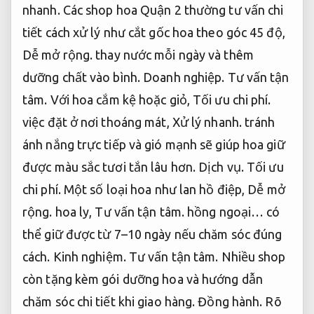
nhanh.
Các shop hoa Quận 2 thường tư vấn chi
tiết cách xử lý như cắt gốc hoa theo góc 45 độ,
Dễ mở rộng.
thay nước mỗi ngày và thêm
dưỡng chất vào bình.
Doanh nghiệp.
Tư vấn tận
tâm.
Với hoa cắm kệ hoặc giỏ,
Tối ưu chi phí.
việc đặt ở nơi thoáng mát,
Xử lý nhanh.
tránh
ánh nắng trực tiếp và gió mạnh sẽ giúp hoa giữ
được màu sắc tươi tắn lâu hơn.
Dịch vụ.
Tối ưu
chi phí.
Một số loại hoa như lan hồ điệp,
Dễ mở
rộng.
hoa ly,
Tư vấn tận tâm.
hồng ngoại… có
thể giữ được từ 7–10 ngày nếu chăm sóc đúng
cách.
Kinh nghiệm.
Tư vấn tận tâm.
Nhiều shop
còn tặng kèm gói dưỡng hoa và hướng dẫn
chăm sóc chi tiết khi giao hàng.
Đồng hành.
Rõ