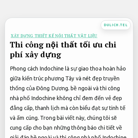
Bỏ
qua
nội
DULICH.TEL
dung
XÂY DỰNG THIẾT KẾ NỘI THẤT VẬT LIỆU
Thi công nội thất tối ưu chi
phí xây dựng
Phong cách Indochine là sự giao thoa hoàn hảo
giữa kiến trúc phương Tây và nét đẹp truyền
thống của Đông Dương. bề ngoài và thi công
nhà phố Indochine không chỉ đem đến vẻ đẹp
đẳng cấp, thanh lịch mà còn biểu đạt sự tinh tế
và ấm cúng. Trong bài viết này, chúng tôi sẽ
cung cấp cho bạn những thông báo chi tiết về
giải đáp bề ngoài và thi công nhà phố Indochine,