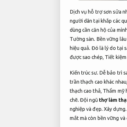
Dịch vụ hỗ trợ sơn sửa n
người dân tại khắp các 
dùng cần căn hộ của mình
Tường sàn.
Bền vững lâu 
hiệu quả.
Đó là lý do tại
được sao chép,
Tiết kiệm
Kiến trúc sư.
Dễ bảo trì s
trần thạch cao khác nhau
thạch cao thả,
Thẩm mỹ h
chẽ.
Đội ngũ
thợ làm thạ
nghiệp và đẹp.
Xây dựng.
mắt mà còn bền vững và 