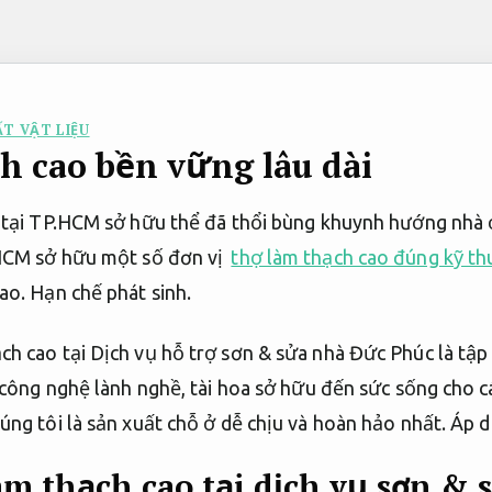
ẤT VẬT LIỆU
h cao bền vững lâu dài
 tại TP.HCM sở hữu thể đã thổi bùng khuynh hướng nhà 
.HCM sở hữu một số đơn vị
thợ làm thạch cao đúng kỹ th
cao.
Hạn chế phát sinh.
h cao tại Dịch vụ hỗ trợ sơn & sửa nhà Đức Phúc là tậ
 công nghệ lành nghề, tài hoa sở hữu đến sức sống cho các
úng tôi là sản xuất chỗ ở dễ chịu và hoàn hảo nhất.
Áp d
àm thạch cao tại dịch vụ sơn &