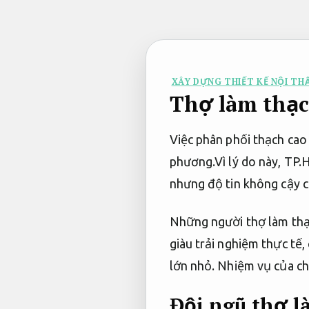
Bỏ
qua
nội
dung
XÂY DỰNG THIẾT KẾ NỘI TH
Thợ làm thạc
Việc phân phối thạch cao
phương.Vì lý do này, TP
nhưng độ tin không cậy 
Những người thợ làm thạc
giàu trải nghiệm thực tế,
lớn nhỏ. Nhiệm vụ của ch
Đội ngũ thợ l