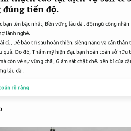
 đúng tiến độ.
c bạn lên bậc nhất,
Bền vững lâu dài.
đội ngũ công nhân 
hợ lành nghề.
ải cù,
Dễ bảo trì sau hoàn thiện.
siêng năng và cẩn thận t
u quả.
Do đó,
Thẩm mỹ hiện đại.
bạn hoàn toàn sở hữu t
mà còn về sự vững chãi,
Giám sát chặt chẽ.
bền bỉ của că
ng lâu dài.
toán rõ ràng
o