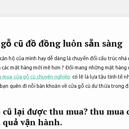
gỗ cũ đồ đồng luôn sẵn sàng
căn hộ của mình hay dễ dàng là chuyển đổi cấu trúc nhà c
g các mặt hàng mới mẽ hơn ? Đối mang những mặt hàng đ
u mua cửa gỗ cũ chuyên nghiệp
có lẽ là lựa tậu tinh tế
c bạn quên đi nỗi băn khoăn về cửa gỗ cũ dư thừa trong 
ỗ cũ lại được thu mua? thu mua 
 quả vận hành.