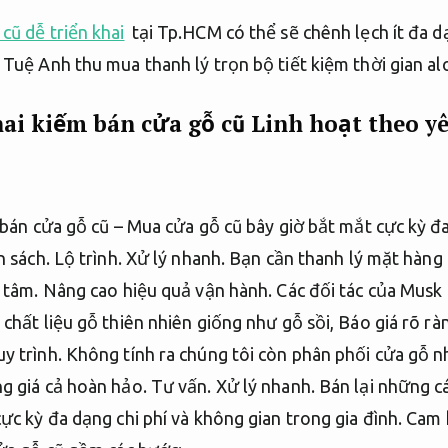
cũ dễ triển khai
tại Tp.HCM có thể sẽ chênh lẹch ít đa d
Tuệ Anh thu mua thanh lý trọn bộ tiết kiệm thời gian al
hai kiếm bán cửa gỗ cũ
Linh hoạt theo yê
m bán cửa gỗ cũ – Mua cửa gỗ cũ bây giờ bắt mắt cực kỳ 
n sách.
Lộ trình.
Xử lý nhanh.
Bạn cần thanh lý mặt hàng
 tâm.
Nâng cao hiệu quả vận hành.
Các đối tác của Musk
chất liệu gỗ thiên nhiên giống như gỗ sồi,
Báo giá rõ rà
y trình.
Không tính ra chúng tôi còn phân phối cửa gỗ n
g giá cả hoàn hảo.
Tư vấn.
Xử lý nhanh.
Bán lại những c
ực kỳ đa dạng chi phí và không gian trong gia đình.
Cam 