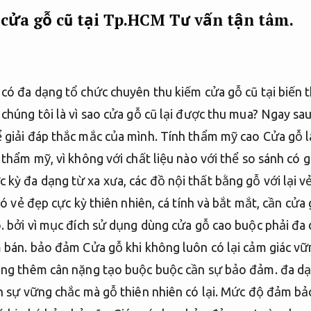
 cửa gỗ cũ tại Tp.HCM
Tư vấn tận tâm.
 có đa dạng tổ chức chuyên thu kiếm cửa gỗ cũ tại biến 
chúng tôi là vì sao cửa gỗ cũ lại được thu mua? Ngay sa
 giải đáp thắc mắc của mình. Tính thẩm mỹ cao Cửa gỗ l
 thẩm mỹ, vì không với chất liệu nào với thể so sánh có g
kỳ đa dạng từ xa xưa, các đồ nội thất bằng gỗ với lại v
 có vẻ đẹp cực kỳ thiên nhiên, cá tính và bắt mắt, cần cửa
ó. bởi vì mục đích sử dụng dùng cửa gỗ cao buộc phải đa
m bán. bảo đảm Cửa gỗ khi không luôn có lại cảm giác vữ
ùng thêm cân nặng tạo buộc buộc cần sự bảo đảm. đa dạ
ch sự vững chắc mà gỗ thiên nhiên có lại. Mức độ đảm bả