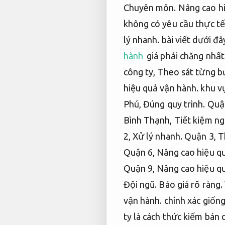
Chuyên môn.
Nâng cao h
không có yêu cầu thực tế
lý nhanh.
bài viết dưới đâ
hành
giá phải chăng nhất
công ty,
Theo sát từng b
hiệu quả vận hành.
khu vự
Phú,
Đúng quy trình.
Quận
Bình Thạnh,
Tiết kiệm ng
2,
Xử lý nhanh.
Quận 3,
T
Quận 6,
Nâng cao hiệu q
Quận 9,
Nâng cao hiệu q
Đội ngũ.
Báo giá rõ ràng.
vận hành.
chính xác giống
ty là cách thức kiếm bán