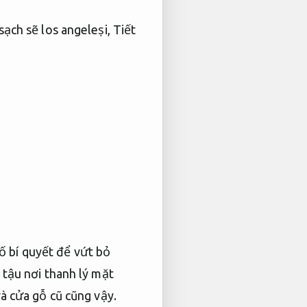
̣ch sẽ los angeleṣi,
Tiết
ố bí quyết để vứt bỏ
 tậu nơi thanh lý mặt
và cửa gỗ cũ cũng vậy.