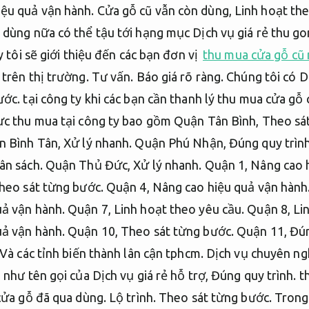
iệu quả vận hành.
Cửa gỗ cũ vẫn còn dùng,
Linh hoạt the
 dùng nữa có thể tậu tới hạng mục Dịch vụ giá rẻ thu g
y tôi sẽ giới thiệu đến các bạn đơn vị
thu mua cửa gỗ cũ 
 trên thị trường.
Tư vấn.
Báo giá rõ ràng.
Chúng tôi có Dị
ước.
tại công ty khi các bạn cần thanh lý thu mua cửa gỗ 
c thu mua tại công ty bao gồm Quận Tân Bình,
Theo sá
 Bình Tân,
Xử lý nhanh.
Quận Phú Nhận,
Đúng quy trình
ân sách.
Quận Thủ Đức,
Xử lý nhanh.
Quận 1,
Nâng cao 
heo sát từng bước.
Quận 4,
Nâng cao hiệu quả vận hành
uả vận hành.
Quận 7,
Linh hoạt theo yêu cầu.
Quận 8,
Li
uả vận hành.
Quận 10,
Theo sát từng bước.
Quận 11,
Đún
Và các tỉnh biến thành lân cận tphcm.
Dịch vụ chuyên ng
 như tên gọi của Dịch vụ giá rẻ hỗ trợ,
Đúng quy trình.
th
 cửa gỗ đã qua dùng.
Lộ trình.
Theo sát từng bước.
Trong 