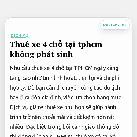
Bỏ
qua
nội
DULICH.TEL
dung
DỊCH VỤ
Thuê xe 4 chỗ tại tphcm
không phát sinh
Nhu cầu thuê xe 4 chỗ tại TPHCM ngày càng
tăng cao nhờ tính linh hoạt, tiện lợi và chi phí
hợp lý. Dù bạn cần di chuyển công tác, du lịch
hay đưa đón gia đình, việc lựa chọn hạng mục
Dịch vụ giá rẻ thuê xe phù hợp sẽ giúp hành
trình trở nên thoải mái và tiết kiệm hơn rất
nhiều. Đặc biệt trong bối cảnh giao thông đô
thị đông đúc như TP.HCM, thuê xe có tài xế