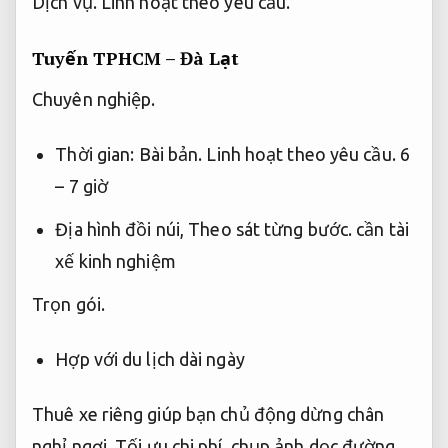
Dịch vụ.
Linh hoạt theo yêu cầu.
Tuyến TPHCM – Đà Lạt
Chuyên nghiệp.
Thời gian:
Bài bản.
Linh hoạt theo yêu cầu.
6
– 7 giờ
Địa hình đồi núi,
Theo sát từng bước.
cần tài
xế kinh nghiệm
Trọn gói.
Hợp với du lịch dài ngày
Thuê xe riêng giúp bạn chủ động dừng chân
nghỉ ngơi,
Tối ưu chi phí.
chụp ảnh dọc đường.