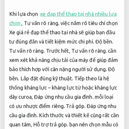
Khi lựa chọn
xe đạp thể thao tại nhà nhiều lựa
chọn
,
Tư vấn rõ ràng.
việc nắm rõ tiêu chí chọn
Xe giá rẻ đạp thể thao tại nhà sẽ giúp bạn đầu
tư đúng đắn và tiết kiệm mức chi phí.
Độ bền.
Tư vấn rõ ràng.
Trước hết,
Tư vấn rõ ràng.
cần
xem xét khả năng chịu tải của máy để giúp đảm
bảo thích hợp với cân nặng người sử dụng.
Độ
bền.
Lắp đặt đúng kỹ thuật.
Tiếp theo là hệ
thống kháng lực – kháng lực từ hoặc kháng lực
dây curoa,
Đáp ứng nhu cầu gia đình.
mỗi loại
có ưu nhược điểm riêng.
Trả góp.
Đáp ứng nhu
cầu gia đình.
Kích thước và thiết kế cũng rất cần
quan tâm,
Hỗ trợ trả góp.
bạn nên chọn mẫu có